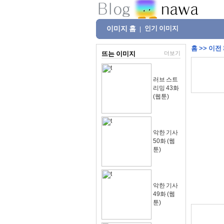
이미지 홈
인기 이미지
|
홈
>>
이전
뜨는 이미지
더보기
러브 스트
리밍 43화
(웹툰)
악한 기사
50화 (웹
툰)
악한 기사
49화 (웹
툰)