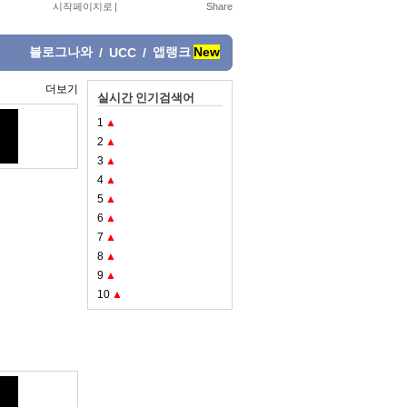
시작페이지로
|
블로그나와
앱랭크
New
/
UCC
/
더보기
실시간 인기검색어
1
▲
2
▲
3
▲
4
▲
5
▲
6
▲
7
▲
8
▲
9
▲
10
▲