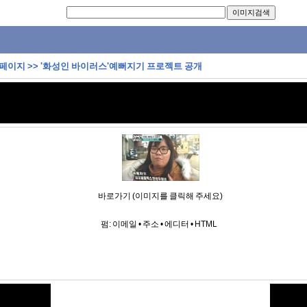
 페이지
>>
'화성인 바이러스'예뻐지기 프로젝트 공개
바로가기 (이미지를 클릭해 주세요)
펌:
이메일
•
주소
•
에디터
•
HTML