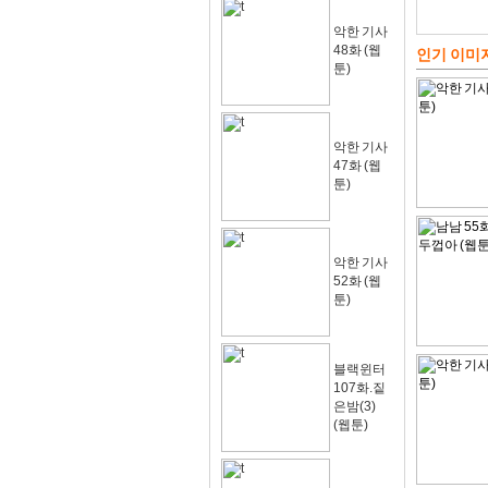
악한 기사
48화 (웹
인기 이미
툰)
악한 기사
47화 (웹
툰)
악한 기사
52화 (웹
툰)
블랙윈터
107화.짙
은밤(3)
(웹툰)