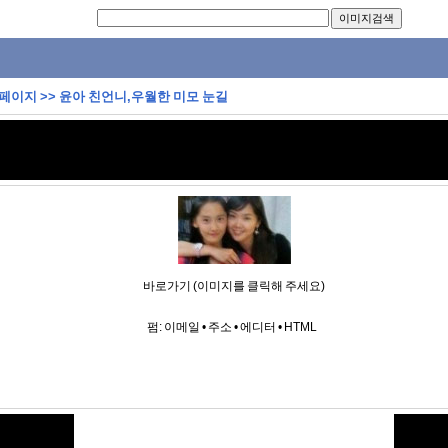
 페이지
>>
윤아 친언니,우월한 미모 눈길
바로가기 (이미지를 클릭해 주세요)
펌:
이메일
•
주소
•
에디터
•
HTML