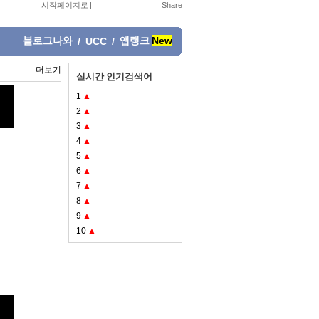
시작페이지로
|
블로그나와
앱랭크
New
/
UCC
/
더보기
실시간 인기검색어
1
▲
2
▲
3
▲
4
▲
5
▲
6
▲
7
▲
8
▲
9
▲
10
▲