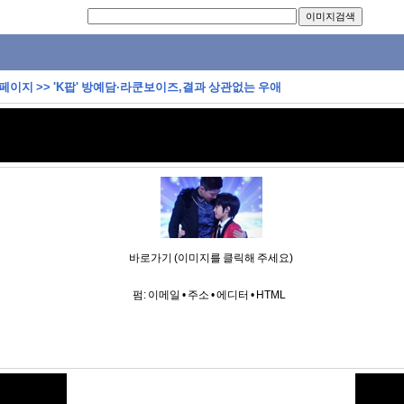
 페이지
>>
'K팝' 방예담·라쿤보이즈,결과 상관없는 우애
바로가기 (이미지를 클릭해 주세요)
펌:
이메일
•
주소
•
에디터
•
HTML