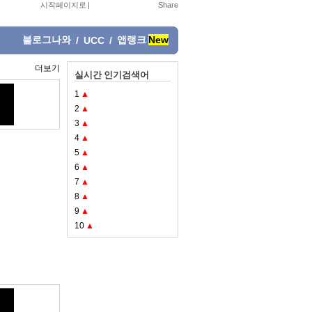
시작페이지로
|
블로그나와
앱랭크
New
/
UCC
/
더보기
실시간 인기검색어
1
▲
2
▲
3
▲
4
▲
5
▲
6
▲
7
▲
8
▲
9
▲
10
▲