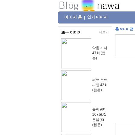
이미지 홈
인기 이미지
|
홈
>>
이전
뜨는 이미지
더보기
악한 기사
47화 (웹
툰)
러브 스트
리밍 43화
(웹툰)
블랙윈터
107화.짙
은밤(3)
(웹툰)