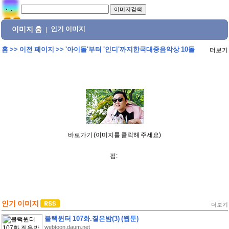
이미지 홈
인기 이미지
|
홈
>>
이전 페이지
>>
'아이돌'부터 '인디'까지한국대중음악상 10돌
더보기
바로가기 (이미지를 클릭해 주세요)
펌:
인기 이미지
더보기
블랙윈터 107화.짙은밤(3) (웹툰)
webtoon.daum.net