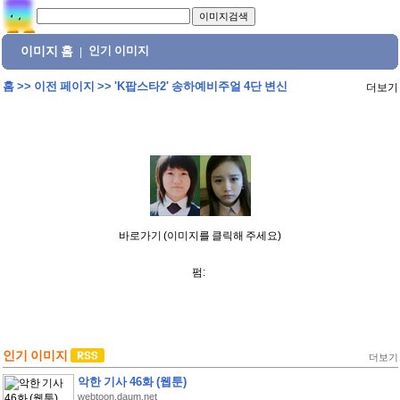
이미지 홈
인기 이미지
|
홈
>>
이전 페이지
>>
'K팝스타2' 송하예비주얼 4단 변신
더보기
바로가기 (이미지를 클릭해 주세요)
펌:
인기 이미지
더보기
악한 기사 46화 (웹툰)
webtoon.daum.net