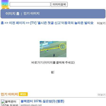
이미지 홈
인기 이미지
|
홈
>>
이전 페이지
>>
[TV] '올시즌 첫골 신고'이동국의 놀라운 발리슛
더보기
바로가기 (이미지를 클릭해 주세요)
펌:
인기 이미지
더보기
블랙윈터 107화.짙은밤(3) (웹툰)
webtoon.daum.net