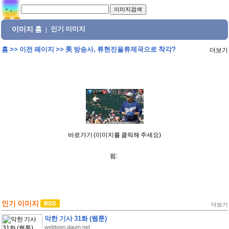
이미지 홈
인기 이미지
|
홈
>>
이전 페이지
>>
美 방송사, 류현진을류제국으로 착각?
더보기
바로가기 (이미지를 클릭해 주세요)
펌:
인기 이미지
더보기
악한 기사 31화 (웹툰)
webtoon.daum.net