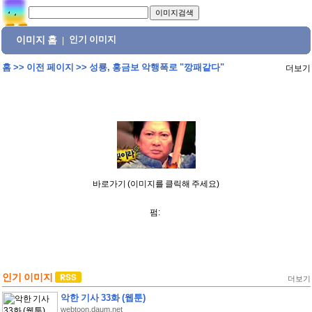
이미지 홈
인기 이미지
|
홈
>>
이전 페이지
>>
성룡, 홍금보 악행폭로 "깡패같다"
더보기
바로가기 (이미지를 클릭해 주세요)
펌:
인기 이미지
더보기
악한 기사 33화 (웹툰)
webtoon.daum.net