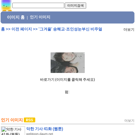
이미지 홈
인기 이미지
|
홈
>>
이전 페이지
>>
'그겨울' 송혜교·조인성눈부신 비주얼
더보기
바로가기 (이미지를 클릭해 주세요)
펌:
인기 이미지
더보기
악한 기사 41화 (웹툰)
webtoon.daum.net