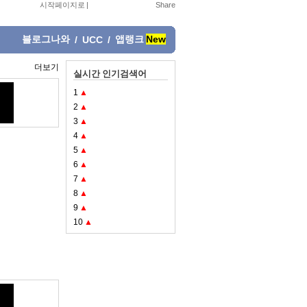
시작페이지로
|
블로그나와
앱랭크
New
/
UCC
/
더보기
실시간 인기검색어
1
▲
2
▲
3
▲
4
▲
5
▲
6
▲
7
▲
8
▲
9
▲
10
▲