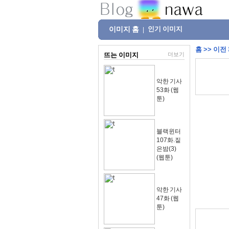
이미지 홈
인기 이미지
|
홈
>>
이전
뜨는 이미지
더보기
악한 기사
53화 (웹
툰)
블랙윈터
107화.짙
은밤(3)
(웹툰)
악한 기사
47화 (웹
툰)