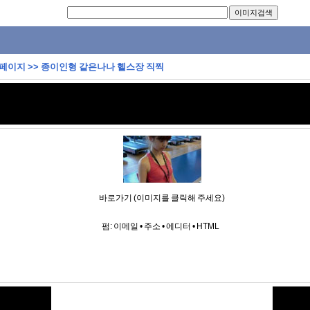
 페이지
>>
종이인형 같은나나 헬스장 직찍
바로가기 (이미지를 클릭해 주세요)
펌:
이메일
•
주소
•
에디터
•
HTML