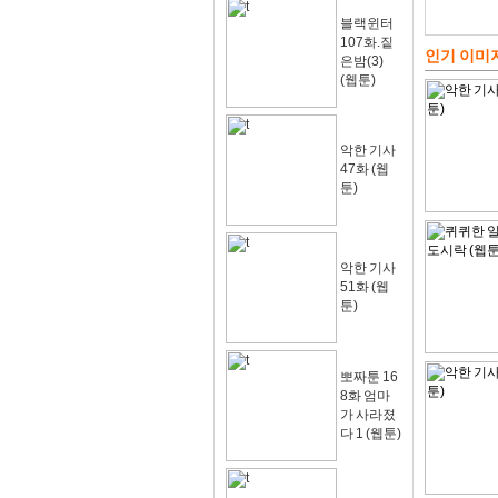
블랙윈터
107화.짙
인기 이미
은밤(3)
(웹툰)
악한 기사
47화 (웹
툰)
악한 기사
51화 (웹
툰)
뽀짜툰 16
8화 엄마
가 사라졌
다 1 (웹툰)