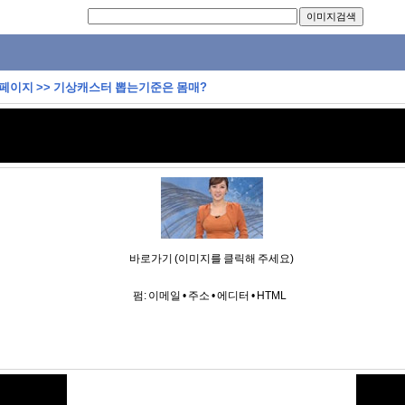
 페이지
>>
기상캐스터 뽑는기준은 몸매?
바로가기 (이미지를 클릭해 주세요)
펌:
이메일
•
주소
•
에디터
•
HTML