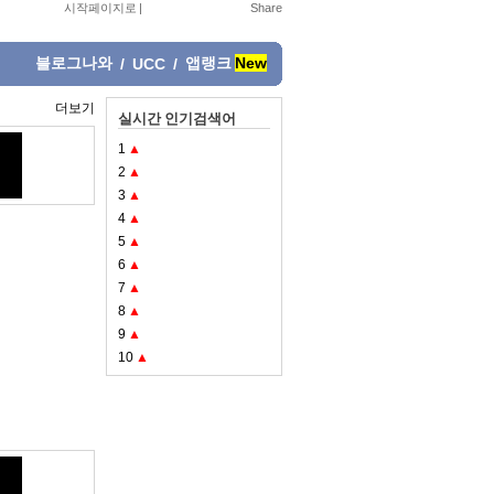
시작페이지로
|
블로그나와
앱랭크
New
/
UCC
/
더보기
실시간 인기검색어
1
▲
2
▲
3
▲
4
▲
5
▲
6
▲
7
▲
8
▲
9
▲
10
▲