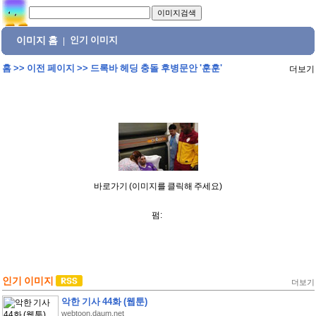
이미지 홈
인기 이미지
|
홈
>>
이전 페이지
>>
드록바 헤딩 충돌 후병문안 '훈훈'
더보기
바로가기 (이미지를 클릭해 주세요)
펌:
인기 이미지
더보기
악한 기사 44화 (웹툰)
webtoon.daum.net