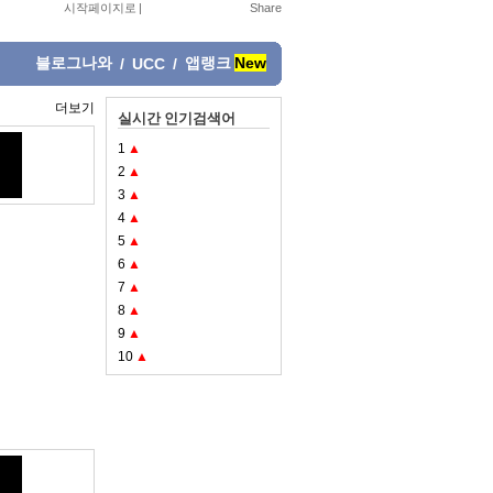
시작페이지로
|
블로그나와
앱랭크
New
/
UCC
/
더보기
실시간 인기검색어
1
▲
2
▲
3
▲
4
▲
5
▲
6
▲
7
▲
8
▲
9
▲
10
▲