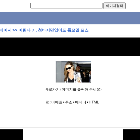
 페이지
>>
미란다 커, 청바지만입어도 톱모델 포스
바로가기 (이미지를 클릭해 주세요)
펌:
이메일
•
주소
•
에디터
•
HTML