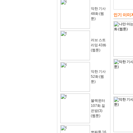
악한 기사
48화 (웹
인기 이미
툰)
러브 스트
리밍 43화
(웹툰)
악한 기사
52화 (웹
툰)
블랙윈터
107화.짙
은밤(3)
(웹툰)
뽀짜툰 16