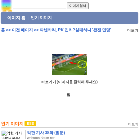
이미지 홈
인기 이미지
|
홈
>>
이전 페이지
>>
파넨카킥, PK 진리?실패하니 '완전 민망'
더보기
바로가기 (이미지를 클릭해 주세요)
펌:
인기 이미지
더보기
악한 기사 38화 (웹툰)
webtoon.daum.net