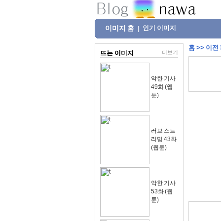
이미지 홈
인기 이미지
|
홈
>>
이전
뜨는 이미지
더보기
악한 기사
49화 (웹
툰)
러브 스트
리밍 43화
(웹툰)
악한 기사
53화 (웹
툰)