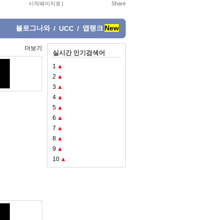
시작페이지로
|
블로그나와
앱랭크
New
/
UCC
/
더보기
실시간 인기검색어
1
▲
2
▲
3
▲
4
▲
5
▲
6
▲
7
▲
8
▲
9
▲
10
▲