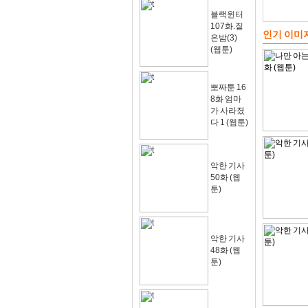
블랙윈터
107화.짙
인기 이미
은밤(3)
(웹툰)
뽀짜툰 16
8화 엄마
가 사라졌
다 1 (웹툰)
악한 기사
50화 (웹
툰)
악한 기사
48화 (웹
툰)