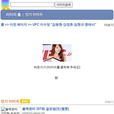
이미지 홈
인기 이미지
|
홈
>>
이전 페이지
>>
UFC 이수정 "김동현·강경호·임현규 중에서"
더보기
바로가기 (이미지를 클릭해 주세요)
펌:
인기 이미지
더보기
블랙윈터 107화.짙은밤(3) (웹툰)
webtoon.daum.net