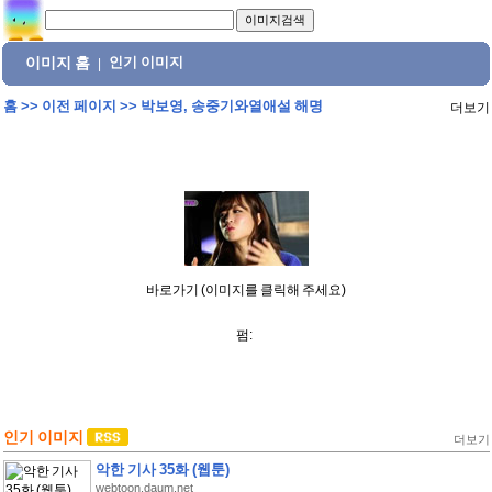
이미지 홈
인기 이미지
|
홈
>>
이전 페이지
>>
박보영, 송중기와열애설 해명
더보기
바로가기 (이미지를 클릭해 주세요)
펌:
인기 이미지
더보기
악한 기사 35화 (웹툰)
webtoon.daum.net