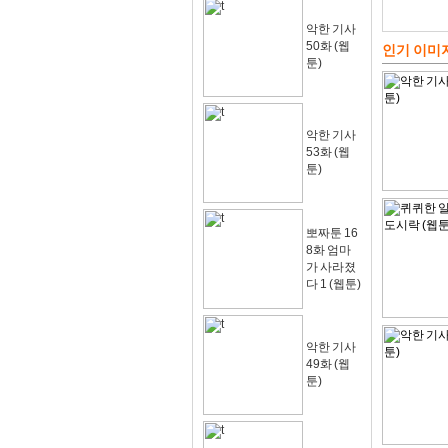
악한 기사
50화 (웹
인기 이미
툰)
악한 기사
53화 (웹
툰)
뽀짜툰 16
8화 엄마
가 사라졌
다 1 (웹툰)
악한 기사
49화 (웹
툰)