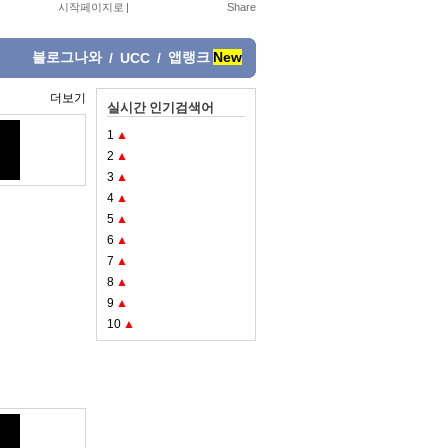
시작페이지로
|
블로그나와
앱랭크
New
/
UCC
/
더보기
실시간 인기검색어
1
▲
2
▲
3
▲
4
▲
5
▲
6
▲
7
▲
8
▲
9
▲
10
▲