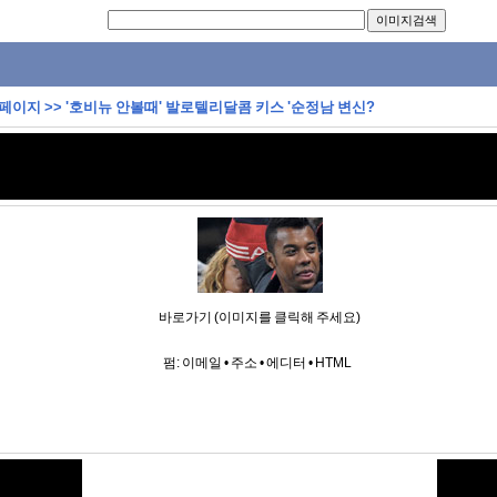
 페이지
>>
'호비뉴 안볼때' 발로텔리달콤 키스 '순정남 변신?
바로가기 (이미지를 클릭해 주세요)
펌:
이메일
•
주소
•
에디터
•
HTML