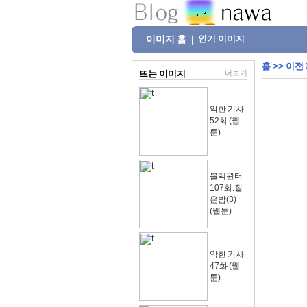
이미지 홈
인기 이미지
|
홈
>>
이전
뜨는 이미지
더보기
악한 기사
52화 (웹
툰)
블랙윈터
107화.짙
은밤(3)
(웹툰)
악한 기사
47화 (웹
툰)