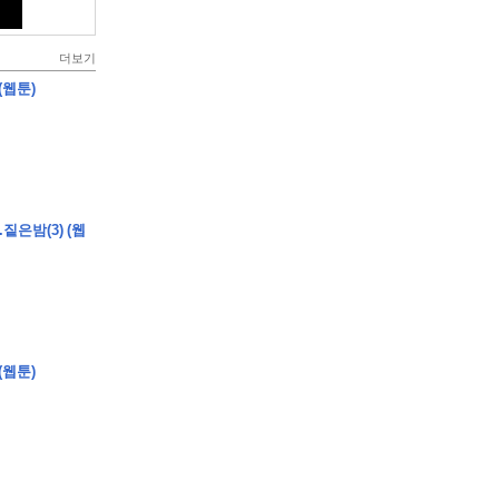
더보기
(웹툰)
짙은밤(3) (웹
(웹툰)