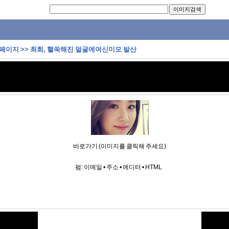
 페이지
>>
최희, 핼쑥해진 얼굴에여신미모 발산
바로가기 (이미지를 클릭해 주세요)
펌:
이메일
•
주소
•
에디터
•
HTML