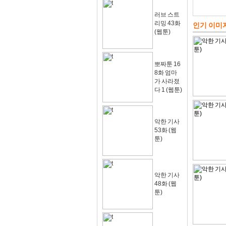
러브 스트
리밍 43화
인기 이미
(웹툰)
뽀짜툰 16
8화 엄마
가 사라졌
다 1 (웹툰)
악한 기사
53화 (웹
툰)
악한 기사
48화 (웹
툰)