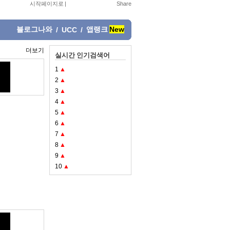
시작페이지로
|
블로그나와
앱랭크
New
/
UCC
/
더보기
실시간 인기검색어
1
▲
2
▲
3
▲
4
▲
5
▲
6
▲
7
▲
8
▲
9
▲
10
▲