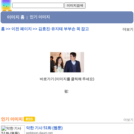
이미지 홈
인기 이미지
|
홈
>>
이전 페이지
>>
김효진·유지태 부부손 꼭 잡고
더보기
바로가기 (이미지를 클릭해 주세요)
펌:
인기 이미지
더보기
악한 기사 51화 (웹툰)
webtoon.daum.net