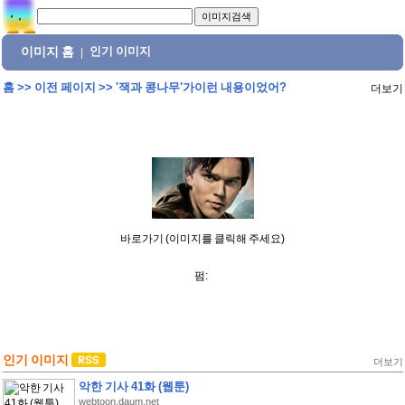
이미지 홈
인기 이미지
|
홈
>>
이전 페이지
>>
'잭과 콩나무'가이런 내용이었어?
더보기
바로가기 (이미지를 클릭해 주세요)
펌:
인기 이미지
더보기
악한 기사 41화 (웹툰)
webtoon.daum.net