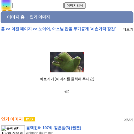
이미지 홈
인기 이미지
|
홈
>>
이전 페이지
>>
노이어, 아스널 잡을 무기공개 '네손가락 장갑'
더보기
바로가기 (이미지를 클릭해 주세요)
펌:
인기 이미지
더보기
블랙윈터 107화.짙은밤(3) (웹툰)
webtoon.daum.net