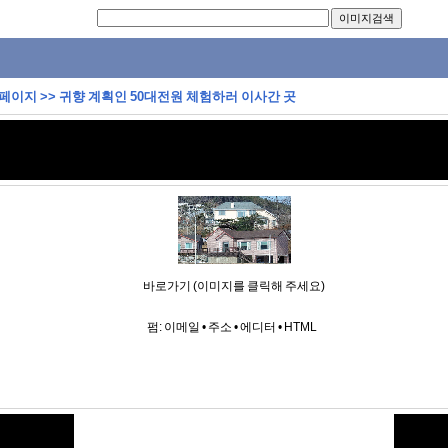
 페이지
>>
귀향 계획인 50대전원 체험하러 이사간 곳
바로가기 (이미지를 클릭해 주세요)
펌:
이메일
•
주소
•
에디터
•
HTML