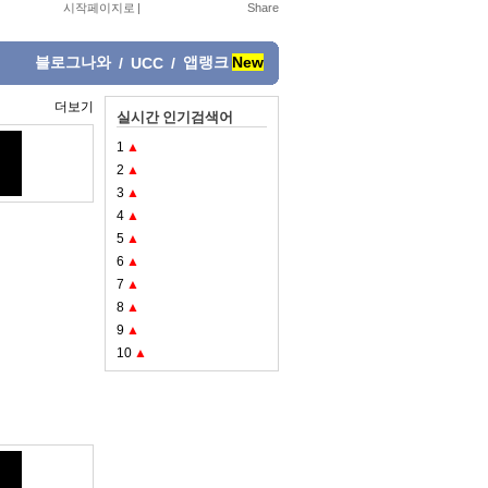
시작페이지로
|
블로그나와
앱랭크
New
/
UCC
/
더보기
실시간 인기검색어
1
▲
2
▲
3
▲
4
▲
5
▲
6
▲
7
▲
8
▲
9
▲
10
▲