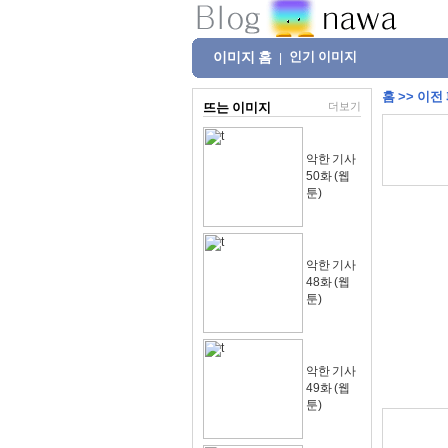
이미지 홈
인기 이미지
|
홈
>>
이전
뜨는 이미지
더보기
악한 기사
50화 (웹
툰)
악한 기사
48화 (웹
툰)
악한 기사
49화 (웹
툰)