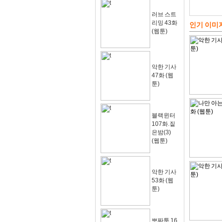
러브 스트
리밍 43화
인기 이미
(웹툰)
악한 기사
47화 (웹
툰)
블랙윈터
107화.짙
은밤(3)
(웹툰)
악한 기사
53화 (웹
툰)
뽀짜툰 16