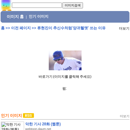
이미지 홈
인기 이미지
|
홈
>>
이전 페이지
>>
류현진이 추신수처럼'양귀헬멧' 쓰는 이유
더보기
바로가기 (이미지를 클릭해 주세요)
펌:
인기 이미지
더보기
악한 기사 28화 (웹툰)
webtoon.daum.net