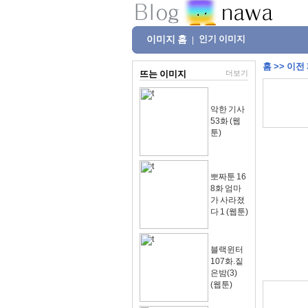
이미지 홈
인기 이미지
|
홈
>>
이전
뜨는 이미지
더보기
악한 기사
53화 (웹
툰)
뽀짜툰 16
8화 엄마
가 사라졌
다 1 (웹툰)
블랙윈터
107화.짙
은밤(3)
(웹툰)