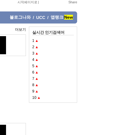
시작페이지로
|
블로그나와
앱랭크
New
/
UCC
/
더보기
실시간 인기검색어
1
▲
2
▲
3
▲
4
▲
5
▲
6
▲
7
▲
8
▲
9
▲
10
▲