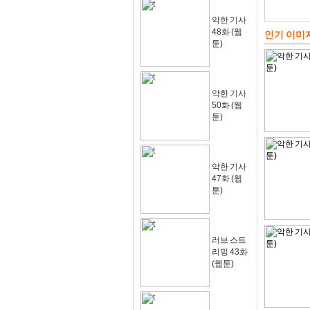
악한 기사
48화 (웹
인기 이미
툰)
악한 기사
50화 (웹
툰)
악한 기사
47화 (웹
툰)
러브 스트
리밍 43화
(웹툰)