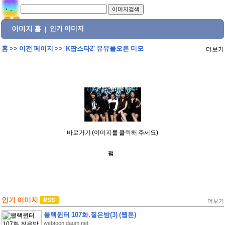
이미지 홈
인기 이미지
|
홈
>>
이전 페이지
>>
'K팝스타2' 유유물오른 미모
더보기
바로가기 (이미지를 클릭해 주세요)
펌:
인기 이미지
더보기
블랙윈터 107화.짙은밤(3) (웹툰)
webtoon.daum.net