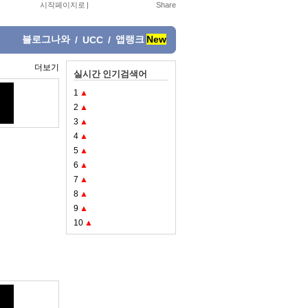
시작페이지로
|
블로그나와
앱랭크
New
/
UCC
/
더보기
실시간 인기검색어
1
▲
2
▲
3
▲
4
▲
5
▲
6
▲
7
▲
8
▲
9
▲
10
▲