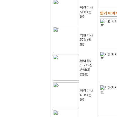
악한 기사
51화 (웹
인기 이미
툰)
악한 기사
52화 (웹
툰)
블랙윈터
107화.짙
은밤(3)
(웹툰)
악한 기사
49화 (웹
툰)