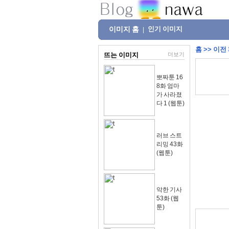
이미지 홈
인기 이미지
|
홈
>>
이전
뜨는 이미지
더보기
뽀짜툰 16
8화 엄마
가 사라졌
다 1 (웹툰)
러브 스트
리밍 43화
(웹툰)
악한 기사
53화 (웹
툰)