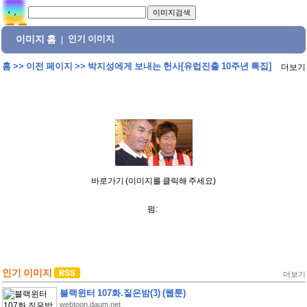
이미지 홈
인기 이미지
|
홈
>>
이전 페이지
>>
박지성에게 보내는 헌사[유럽진출 10주년 특집]
더보기
바로가기 (이미지를 클릭해 주세요)
펌:
인기 이미지
더보기
블랙윈터 107화.짙은밤(3) (웹툰)
webtoon.daum.net