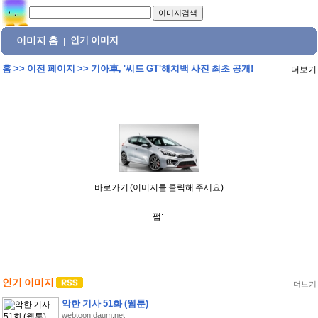
이미지 홈
인기 이미지
|
홈
>>
이전 페이지
>>
기아車, '씨드 GT'해치백 사진 최초 공개!
더보기
바로가기 (이미지를 클릭해 주세요)
펌:
인기 이미지
더보기
악한 기사 51화 (웹툰)
webtoon.daum.net