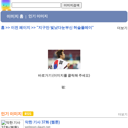
이미지 홈
인기 이미지
|
홈
>>
이전 페이지
>>
"지구만 빛났다눈부신 허슬플레이"
더보기
바로가기 (이미지를 클릭해 주세요)
펌:
인기 이미지
더보기
악한 기사 37화 (웹툰)
webtoon.daum.net