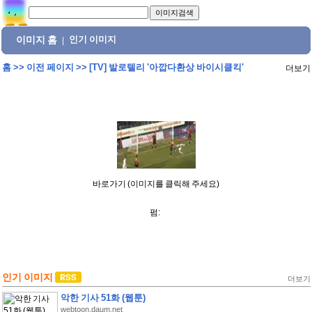
이미지 홈
인기 이미지
|
홈
>>
이전 페이지
>>
[TV] 발로텔리 '아깝다환상 바이시클킥'
더보기
바로가기 (이미지를 클릭해 주세요)
펌:
인기 이미지
더보기
악한 기사 51화 (웹툰)
webtoon.daum.net