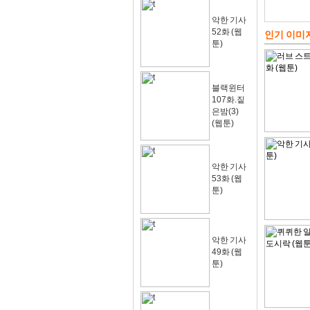
악한 기사
52화 (웹
인기 이미
툰)
블랙윈터
107화.짙
은밤(3)
(웹툰)
악한 기사
53화 (웹
툰)
악한 기사
49화 (웹
툰)