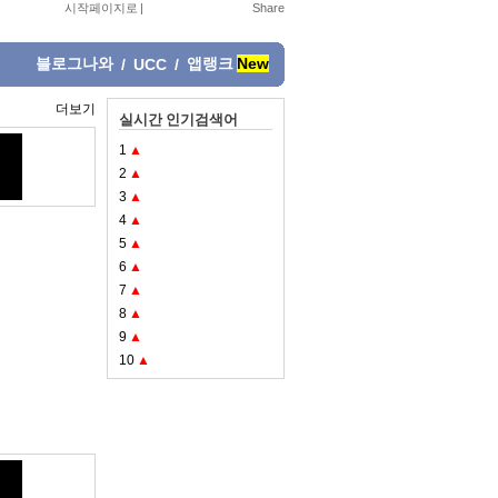
시작페이지로
|
블로그나와
앱랭크
New
/
UCC
/
더보기
실시간 인기검색어
1
▲
2
▲
3
▲
4
▲
5
▲
6
▲
7
▲
8
▲
9
▲
10
▲