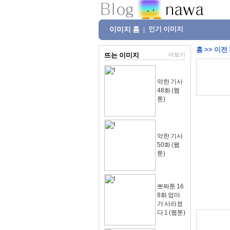
이미지 홈
인기 이미지
|
홈
>>
이전
뜨는 이미지
더보기
악한 기사
48화 (웹
툰)
악한 기사
50화 (웹
툰)
뽀짜툰 16
8화 엄마
가 사라졌
다 1 (웹툰)