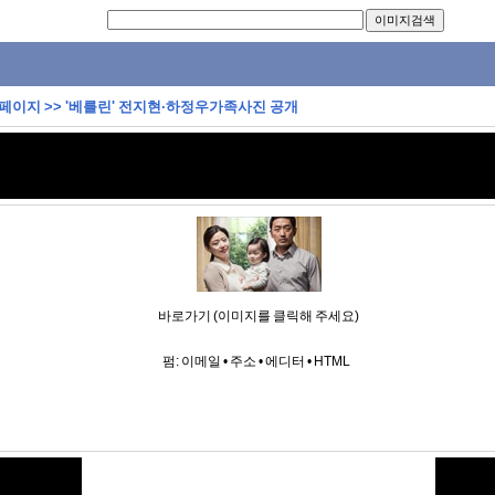
 페이지
>>
'베를린' 전지현·하정우가족사진 공개
바로가기 (이미지를 클릭해 주세요)
펌:
이메일
•
주소
•
에디터
•
HTML