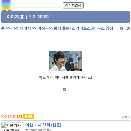
이미지 홈
인기 이미지
|
홈
>>
이전 페이지
>>
여진구와 함께 출동!'스카이포스3D' 구조 영상
더보기
바로가기 (이미지를 클릭해 주세요)
펌:
인기 이미지
더보기
악한 기사 37화 (웹툰)
webtoon.daum.net