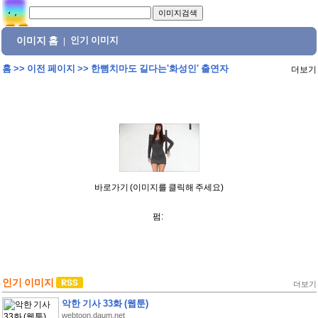
이미지 홈
인기 이미지
|
홈
>>
이전 페이지
>>
한뼘치마도 길다는'화성인' 출연자
더보기
바로가기 (이미지를 클릭해 주세요)
펌:
인기 이미지
더보기
악한 기사 33화 (웹툰)
webtoon.daum.net