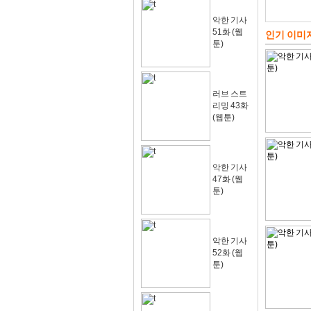
악한 기사
51화 (웹
인기 이미
툰)
러브 스트
리밍 43화
(웹툰)
악한 기사
47화 (웹
툰)
악한 기사
52화 (웹
툰)