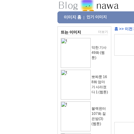
이미지 홈
인기 이미지
|
홈
>>
이전
뜨는 이미지
더보기
악한 기사
49화 (웹
툰)
뽀짜툰 16
8화 엄마
가 사라졌
다 1 (웹툰)
블랙윈터
107화.짙
은밤(3)
(웹툰)