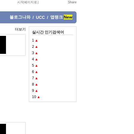
시작페이지로
|
블로그나와
앱랭크
New
/
UCC
/
더보기
실시간 인기검색어
1
▲
2
▲
3
▲
4
▲
5
▲
6
▲
7
▲
8
▲
9
▲
10
▲