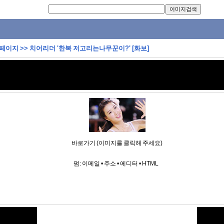
 페이지
>>
치어리더 '한복 저고리는나무꾼이?' [화보]
바로가기 (이미지를 클릭해 주세요)
펌:
이메일
•
주소
•
에디터
•
HTML