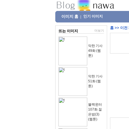
이미지 홈
인기 이미지
|
홈
>>
이전
뜨는 이미지
더보기
악한 기사
49화 (웹
툰)
악한 기사
51화 (웹
툰)
블랙윈터
107화.짙
은밤(3)
(웹툰)