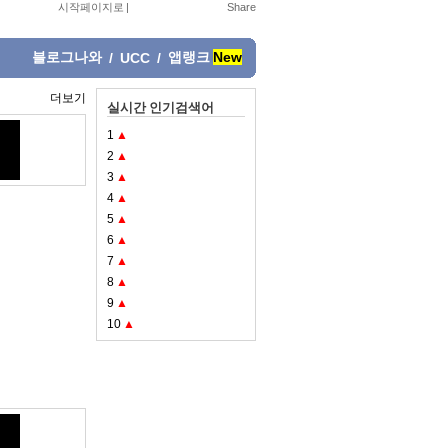
시작페이지로
|
블로그나와
앱랭크
New
/
UCC
/
더보기
실시간 인기검색어
1
▲
2
▲
3
▲
4
▲
5
▲
6
▲
7
▲
8
▲
9
▲
10
▲