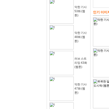
악한 기사
53화 (웹
인기 이미
툰)
악한 기사
48화 (웹
툰)
러브 스트
리밍 43화
(웹툰)
악한 기사
47화 (웹
툰)