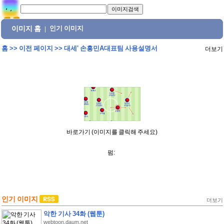
이미지 홈
인기 이미지
|
홈
>>
이전 페이지
>>
대세' 손흥민A대표팀 사용설명서
더보기
바로가기 (이미지를 클릭해 주세요)
펌:
인기 이미지
더보기
악한 기사 34화 (웹툰)
webtoon.daum.net