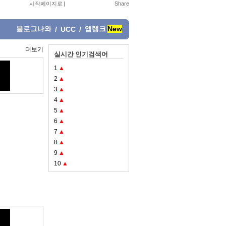
시작페이지로
|
블로그나와
앱랭크
New
/
UCC
/
더보기
실시간 인기검색어
1
▲
2
▲
3
▲
4
▲
5
▲
6
▲
7
▲
8
▲
9
▲
10
▲