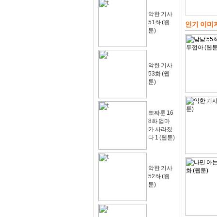
악한 기사
51화 (웹
인기 이미
툰)
악한 기사
53화 (웹
툰)
뽀짜툰 16
8화 엄마
가 사라졌
다 1 (웹툰)
악한 기사
52화 (웹
툰)