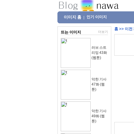
이미지 홈
인기 이미지
|
홈
>>
이전
뜨는 이미지
더보기
러브 스트
리밍 43화
(웹툰)
악한 기사
47화 (웹
툰)
악한 기사
49화 (웹
툰)