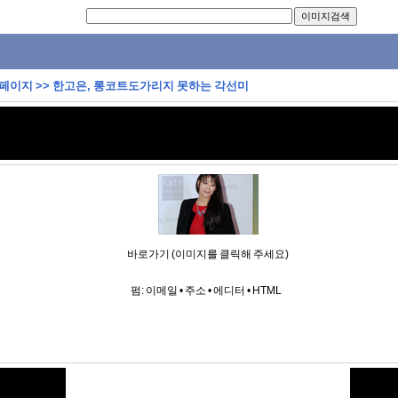
 페이지
>>
한고은, 롱코트도가리지 못하는 각선미
바로가기 (이미지를 클릭해 주세요)
펌:
이메일
•
주소
•
에디터
•
HTML