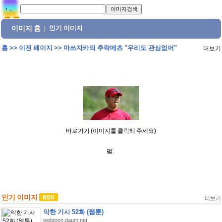
이미지 홈
인기 이미지
|
홈
>>
이전 페이지
>>
마쓰자카의 추락메츠 "우리도 관심없어"
더보기
바로가기 (이미지를 클릭해 주세요)
펌:
인기 이미지
더보기
악한 기사 52화 (웹툰)
webtoon.daum.net