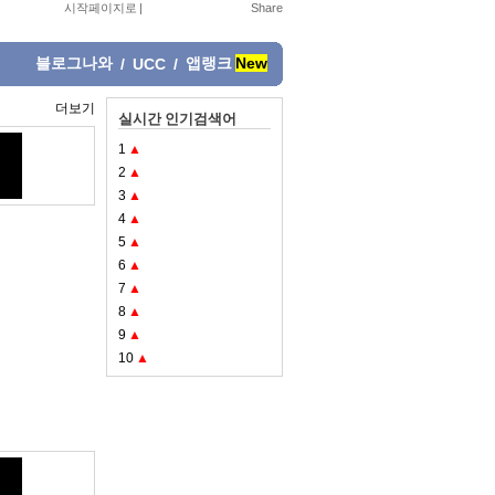
시작페이지로
|
블로그나와
앱랭크
New
/
UCC
/
더보기
실시간 인기검색어
1
▲
2
▲
3
▲
4
▲
5
▲
6
▲
7
▲
8
▲
9
▲
10
▲