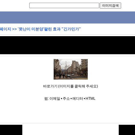
 페이지
>>
'못난이 미분양'팔린 효과 "긴가민가"
바로가기 (이미지를 클릭해 주세요)
펌:
이메일
•
주소
•
에디터
•
HTML