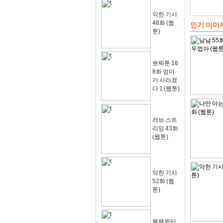
악한 기사
48화 (웹
인기 이미
툰)
뽀짜툰 16
8화 엄마
가 사라졌
다 1 (웹툰)
러브 스트
리밍 43화
(웹툰)
악한 기사
52화 (웹
툰)
블랙윈터