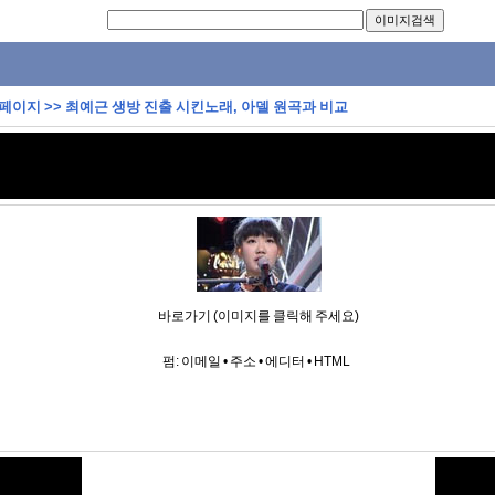
 페이지
>>
최예근 생방 진출 시킨노래, 아델 원곡과 비교
바로가기 (이미지를 클릭해 주세요)
펌:
이메일
•
주소
•
에디터
•
HTML