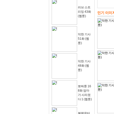
러브 스트
리밍 43화
인기 이미
(웹툰)
악한 기사
51화 (웹
툰)
악한 기사
48화 (웹
툰)
뽀짜툰 16
8화 엄마
가 사라졌
다 1 (웹툰)
블랙윈터