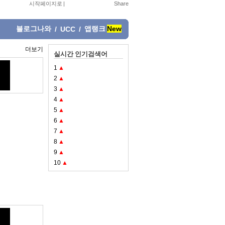
시작페이지로
|
블로그나와
앱랭크
New
/
UCC
/
더보기
실시간 인기검색어
1
▲
2
▲
3
▲
4
▲
5
▲
6
▲
7
▲
8
▲
9
▲
10
▲