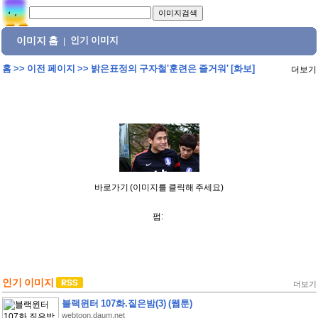
이미지 홈
인기 이미지
|
홈
>>
이전 페이지
>>
밝은표정의 구자철'훈련은 즐거워' [화보]
더보기
바로가기 (이미지를 클릭해 주세요)
펌:
인기 이미지
더보기
블랙윈터 107화.짙은밤(3) (웹툰)
webtoon.daum.net