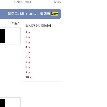
시작페이지로
|
블로그나와
앱랭크
New
/
UCC
/
더보기
실시간 인기검색어
1
▲
2
▲
3
▲
4
▲
5
▲
6
▲
7
▲
8
▲
9
▲
10
▲