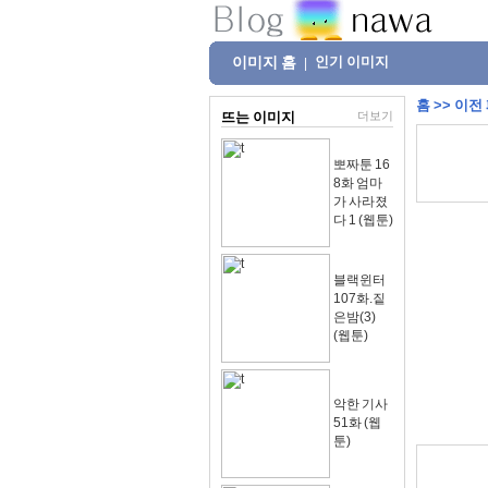
이미지 홈
인기 이미지
|
홈
>>
이전
뜨는 이미지
더보기
뽀짜툰 16
8화 엄마
가 사라졌
다 1 (웹툰)
블랙윈터
107화.짙
은밤(3)
(웹툰)
악한 기사
51화 (웹
툰)