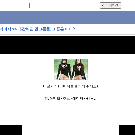
 페이지
>>
과감해진 걸그룹들,그 끝은 어디?
바로가기 (이미지를 클릭해 주세요)
펌:
이메일
•
주소
•
에디터
•
HTML