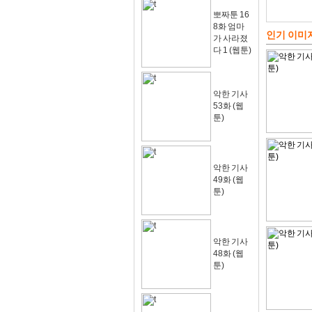
뽀짜툰 16
8화 엄마
인기 이미
가 사라졌
다 1 (웹툰)
악한 기사
53화 (웹
툰)
악한 기사
49화 (웹
툰)
악한 기사
48화 (웹
툰)