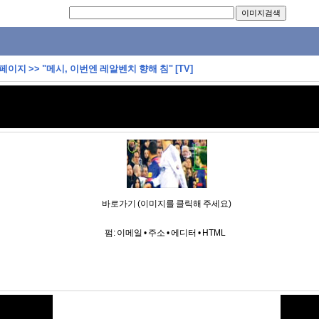
 페이지
>>
"메시, 이번엔 레알벤치 향해 침" [TV]
바로가기 (이미지를 클릭해 주세요)
펌:
이메일
•
주소
•
에디터
•
HTML