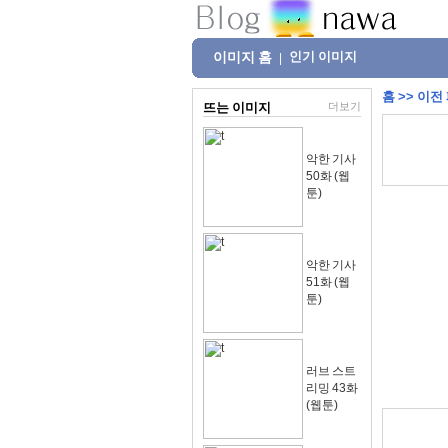
이미지 홈
인기 이미지
|
홈
>>
이전
뜨는 이미지
더보기
악한 기사
50화 (웹
툰)
악한 기사
51화 (웹
툰)
러브 스트
리밍 43화
(웹툰)