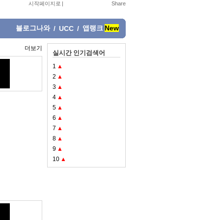
시작페이지로
|
블로그나와
앱랭크
New
/
UCC
/
더보기
실시간 인기검색어
1
▲
2
▲
3
▲
4
▲
5
▲
6
▲
7
▲
8
▲
9
▲
10
▲