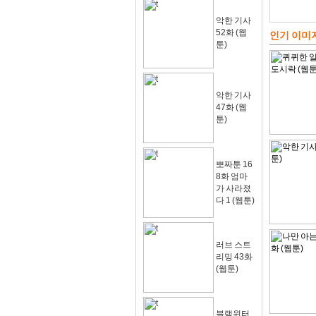
악한 기사
52화 (웹
인기 이미
툰)
악한 기사
47화 (웹
툰)
뽀짜툰 16
8화 엄마
가 사라졌
다 1 (웹툰)
러브 스트
리밍 43화
(웹툰)
블랙윈터