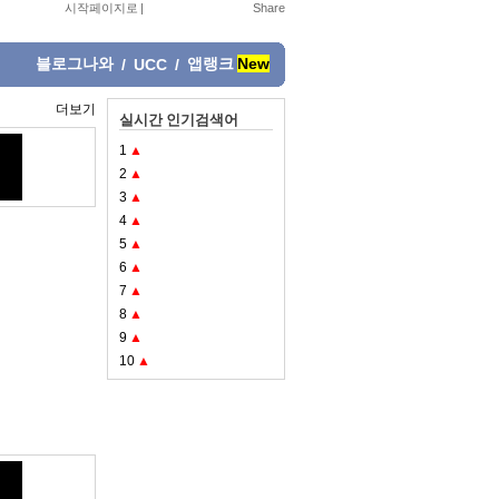
시작페이지로
|
블로그나와
앱랭크
New
/
UCC
/
더보기
실시간 인기검색어
1
▲
2
▲
3
▲
4
▲
5
▲
6
▲
7
▲
8
▲
9
▲
10
▲