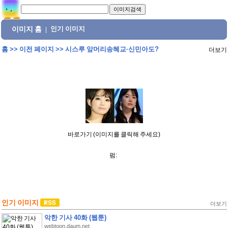
이미지 홈
인기 이미지
|
홈
>>
이전 페이지
>>
시스루 앞머리송혜교·신민아도?
더보기
바로가기 (이미지를 클릭해 주세요)
펌:
인기 이미지
더보기
악한 기사 40화 (웹툰)
webtoon.daum.net