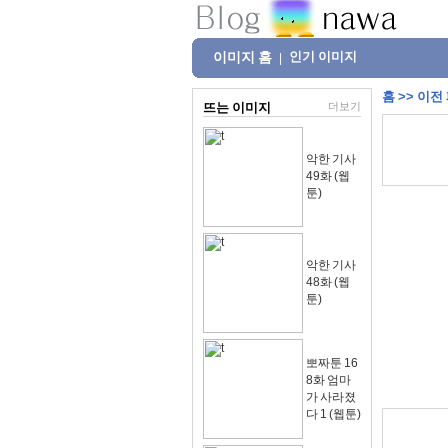
이미지 홈
인기 이미지
|
홈
>>
이전
뜨는 이미지
더보기
악한 기사
49화 (웹
툰)
악한 기사
48화 (웹
툰)
뽀짜툰 16
8화 엄마
가 사라졌
다 1 (웹툰)