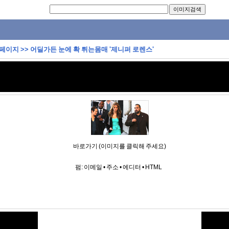
 페이지
>>
어딜가든 눈에 확 튀는몸매 '제니퍼 로렌스'
바로가기 (이미지를 클릭해 주세요)
펌:
이메일
•
주소
•
에디터
•
HTML