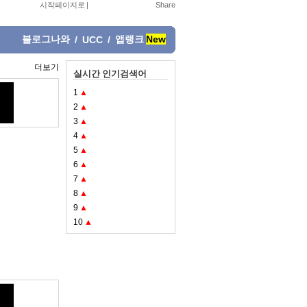
시작페이지로
|
블로그나와
앱랭크
New
/
UCC
/
더보기
실시간 인기검색어
1
▲
2
▲
3
▲
4
▲
5
▲
6
▲
7
▲
8
▲
9
▲
10
▲