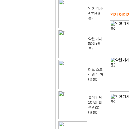
악한 기사
47화 (웹
인기 이미
툰)
악한 기사
50화 (웹
툰)
러브 스트
리밍 43화
(웹툰)
블랙윈터
107화.짙
은밤(3)
(웹툰)