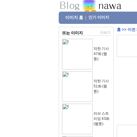
이미지 홈
인기 이미지
|
홈
>>
이전
뜨는 이미지
더보기
악한 기사
47화 (웹
툰)
악한 기사
51화 (웹
툰)
러브 스트
리밍 43화
(웹툰)