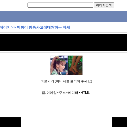
 페이지
>>
박봄이 방송사고에대처하는 자세
바로가기 (이미지를 클릭해 주세요)
펌:
이메일
•
주소
•
에디터
•
HTML