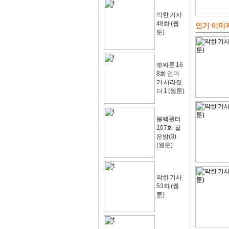
악한 기사
48화 (웹
인기 이미
툰)
뽀짜툰 16
8화 엄마
가 사라졌
다 1 (웹툰)
블랙윈터
107화.짙
은밤(3)
(웹툰)
악한 기사
53화 (웹
툰)