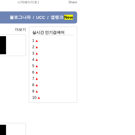
시작페이지로
|
블로그나와
앱랭크
New
/
UCC
/
더보기
실시간 인기검색어
1
▲
2
▲
3
▲
4
▲
5
▲
6
▲
7
▲
8
▲
9
▲
10
▲