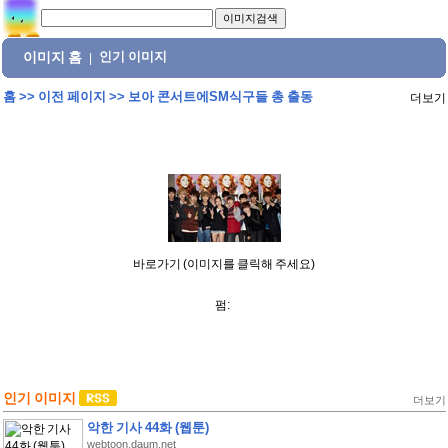
이미지 홈
인기 이미지
|
홈
>>
이전 페이지
>>
보아 콘서트에SM식구들 총 출동
더보기
바로가기 (이미지를 클릭해 주세요)
펌:
인기 이미지
더보기
악한 기사 44화 (웹툰)
webtoon.daum.net