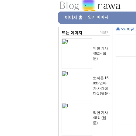
이미지 홈
인기 이미지
|
홈
>>
이전
뜨는 이미지
더보기
악한 기사
49화 (웹
툰)
뽀짜툰 16
8화 엄마
가 사라졌
다 1 (웹툰)
악한 기사
48화 (웹
툰)