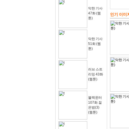
악한 기사
47화 (웹
인기 이미
툰)
악한 기사
51화 (웹
툰)
러브 스트
리밍 43화
(웹툰)
블랙윈터
107화.짙
은밤(3)
(웹툰)