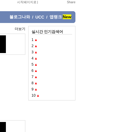
시작페이지로
|
블로그나와
앱랭크
New
/
UCC
/
더보기
실시간 인기검색어
1
▲
2
▲
3
▲
4
▲
5
▲
6
▲
7
▲
8
▲
9
▲
10
▲